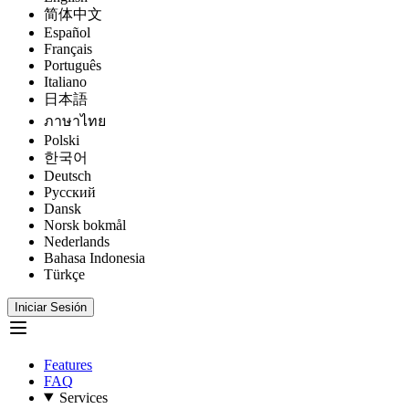
简体中文
Español
Français
Português
Italiano
日本語
ภาษาไทย
Polski
한국어
Deutsch
Русский
Dansk
Norsk bokmål
Nederlands
Bahasa Indonesia
Türkçe
Iniciar Sesión
Features
FAQ
Services