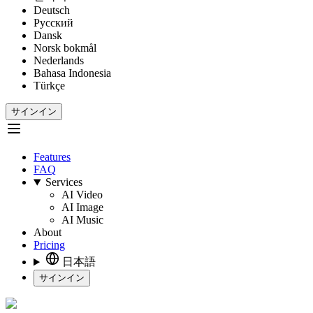
Deutsch
Русский
Dansk
Norsk bokmål
Nederlands
Bahasa Indonesia
Türkçe
サインイン
Features
FAQ
Services
AI Video
AI Image
AI Music
About
Pricing
日本語
サインイン